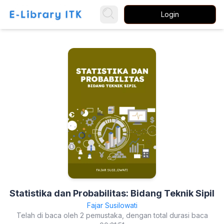
Login
Statistika dan Probabilitas: Bidang Teknik Sipil
Fajar Susilowati
Telah di baca oleh 2 pemustaka, dengan total durasi baca