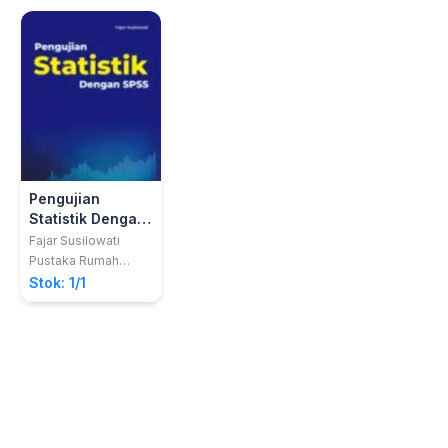
Pengujian
Statistik Dengan
SPSS
Fajar Susilowati
Pustaka Rumah
C1nta
Stok: 1/1