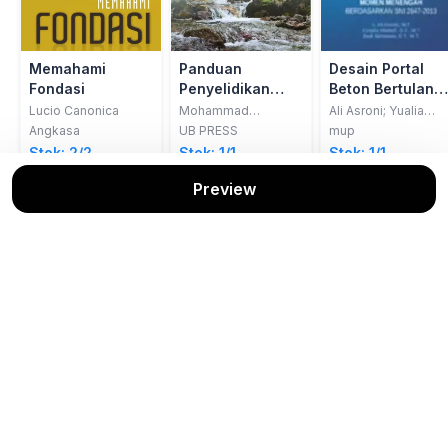
Memahami
Panduan
Desain Portal
Fondasi
Penyelidikan
Beton Bertulang
Lapangan
dengan Sistem
Lucio Canonica
Mohammad
Ali Asroni; Yualia
Sholichin
Muntafi; Budi
Hidrogeologi
Rangka Pemikul
Angkasa
UB PRESS
mup
setiawan
Momen
Stok: 2/2
Stok: 1/1
Stok: 1/1
Menengah:
Preview
Berdasarkan SN
2847-2013