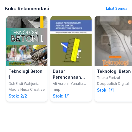
Buku Rekomendasi
Lihat Semua
Teknologi Beton
Dasar
Teknologi Beton
1
Perencanaan
Teuku Farizal
Portal Daktail:
Dr.Ir.Endi Wahjuni
Ali Asroni; Yunalia
Deepublish Digital
Setyowati,Mt., Dan
Muntafi; Mochamad
Menurut SNI
Media Nusa Creative
mup
Stok: 1/1
Ari
Solikin
2847-2013
Stok: 2/2
Stok: 1/1
Wibowo,St,Mt,Phd