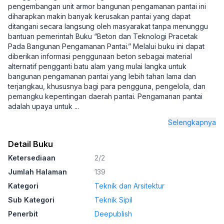
pengembangan unit armor bangunan pengamanan pantai ini
diharapkan makin banyak kerusakan pantai yang dapat
ditangani secara langsung oleh masyarakat tanpa menunggu
bantuan pemerintah Buku “Beton dan Teknologi Pracetak
Pada Bangunan Pengamanan Pantai.” Melalui buku ini dapat
diberikan informasi penggunaan beton sebagai material
alternatif pengganti batu alam yang mulai langka untuk
bangunan pengamanan pantai yang lebih tahan lama dan
terjangkau, khususnya bagi para pengguna, pengelola, dan
pemangku kepentingan daerah pantai. Pengamanan pantai
adalah upaya untuk
...
Selengkapnya
Detail Buku
Ketersediaan
2/2
Jumlah Halaman
139
Kategori
Teknik dan Arsitektur
Sub Kategori
Teknik Sipil
Penerbit
Deepublish