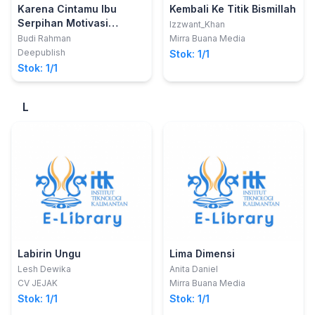
Karena Cintamu Ibu
Kembali Ke Titik Bismillah
Serpihan Motivasi
Izzwant_Khan
Perjalanan Hidup Oleh
Budi Rahman
Mirra Buana Media
Sang Motivator 1 Yaitu
Deepublish
Stok: 1/1
"Ibu"
Stok: 1/1
L
Labirin Ungu
Lima Dimensi
Lesh Dewika
Anita Daniel
CV JEJAK
Mirra Buana Media
Stok: 1/1
Stok: 1/1