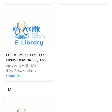
LULUS PSIKOTES: TES
CPNS, MASUK PT, TNI,
POLRI, DLL.
Anita Avia, M.Si., S.Psi
Griya Pustaka Utama
Stok: 1/1
M