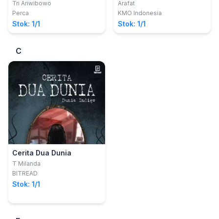
Tri Ariwibowo
Arafat
Perca
KMO Indonesia
Stok: 1/1
Stok: 1/1
C
Cerita Dua Dunia
T Milanda
BITREAD
Stok: 1/1