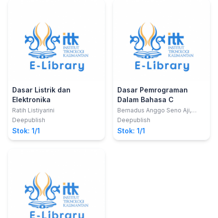
Dasar Listrik dan
Dasar Pemrograman
Elektronika
Dalam Bahasa C
Ratih Listiyarini
Bernadus Anggo Seno Aji,
S.Kom., M.Kom. ;Farah Zakiyah
Deepublish
Deepublish
Rahmanti, S.S.T., M.T.
Stok: 1/1
Stok: 1/1