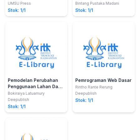
Novianto, S.T., M.Si
Sumbul
Komponen, Fungsi serta
UMSU Press
Bintang Pustaka Madani
Cara Pembuatan Miniatur
Stok: 1/1
Stok: 1/1
PLTMH
Pemodelan Perubahan
Pemrograman Web Dasar
Penggunaan Lahan Dan
Rintho Rante Rerung
Karakteristik Resesi
Bokiraiya Latuamury
Deepublish
Aliran Dasar Sungai
Deepublish
Stok: 1/1
Stok: 1/1