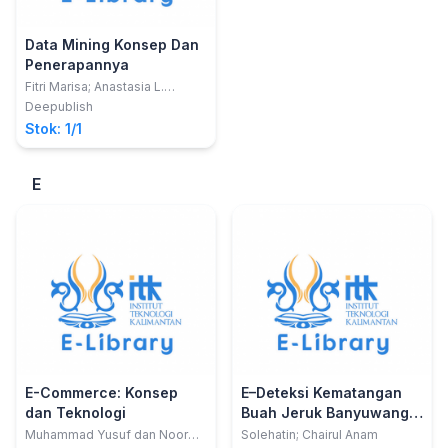
Data Mining Konsep Dan
Penerapannya
Fitri Marisa; Anastasia L.
Maukar dan Tubagus
Deepublish
Mohammad Akhriza
Stok: 1/1
E
E-Commerce: Konsep
E–Deteksi Kematangan
dan Teknologi
Buah Jeruk Banyuwangi
Mengunakan Metode
Muhammad Yusuf dan Noor
Solehatin; Chairul Anam