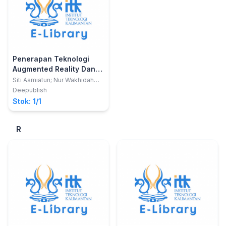
Penerapan Teknologi
Augmented Reality Dan
GPS Tracking Untuk
Siti Asmiatun; Nur Wakhidah
dan Astrid Novita Putri
Deteksi Jalan Rusak
Deepublish
Stok: 1/1
R