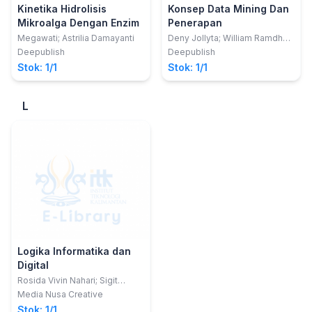
Kinetika Hidrolisis
Konsep Data Mining Dan
Mikroalga Dengan Enzim
Penerapan
Megawati; Astrilia Damayanti
Deny Jollyta; William Ramdhan
dan Muhammad Zarlis
Deepublish
Deepublish
Stok: 1/1
Stok: 1/1
L
Logika Informatika dan
Digital
Rosida Vivin Nahari; Sigit
Susanto Putro
Media Nusa Creative
Stok: 1/1