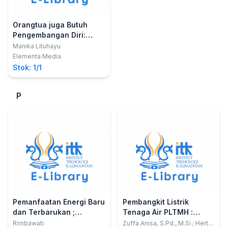
Orangtua juga Butuh
Pengembangan Diri:
Pentingnya
Manika Lituhayu
Pengembangan Diri
Elementa Media
untuk Orangtua untuk
Stok: 1/1
Mendidik Anak dengan
Baik
P
Pemanfaatan Energi Baru
Pembangkit Listrik
dan Terbarukan ;
Tenaga Air PLTMH :
Mikrohidro di Rumah
Klasifikasi Hidropower,
Rimbawati
Zuffa Anisa, S.Pd., M.Si ; Herta