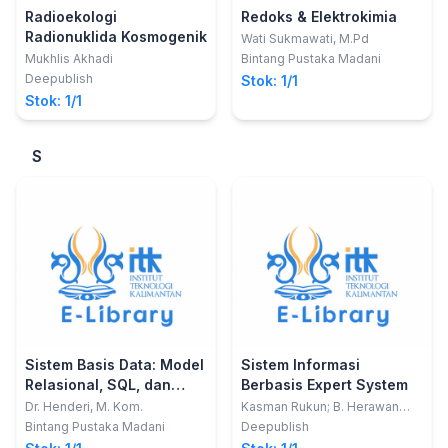
Radioekologi
Redoks & Elektrokimia
Radionuklida Kosmogenik
Wati Sukmawati, M.Pd
Mukhlis Akhadi
Bintang Pustaka Madani
Deepublish
Stok: 1/1
Stok: 1/1
S
Sistem Basis Data: Model
Sistem Informasi
Relasional, SQL, dan
Berbasis Expert System
Object Oriented
Dr. Henderi, M. Kom.
Kasman Rukun; B. Herawan
Hayadi
Database
Bintang Pustaka Madani
Deepublish