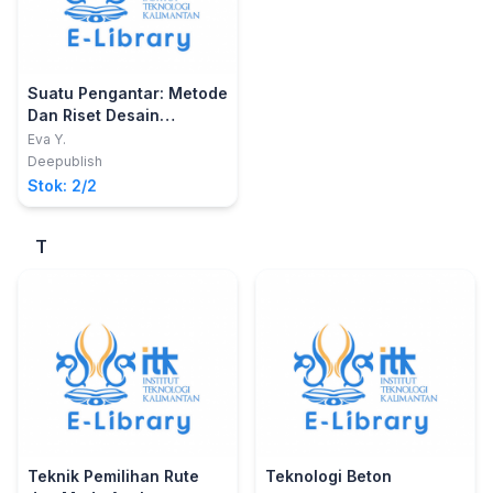
Suatu Pengantar: Metode
Dan Riset Desain
Komunikasi Visual DKV
Eva Y.
Deepublish
Stok: 2/2
T
Teknik Pemilihan Rute
Teknologi Beton