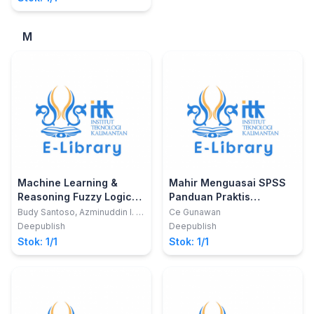
M
Machine Learning &
Mahir Menguasai SPSS
Reasoning Fuzzy Logic
Panduan Praktis
Algoritma, Manual,
Mengolah Data
Budy Santoso, Azminuddin I. S.
Ce Gunawan
Azis dan Zohrahayaty
Matlab, & Rapid Miner
Penelitian New Edition
Deepublish
Deepublish
Buku Untuk Orang Yang
Stok: 1/1
Stok: 1/1
(Merasa) Tidak Bisa Dan
Tidak Suka Statistika