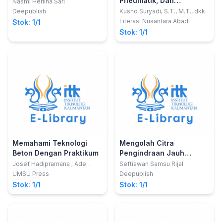
Pneumatik, Dan
Nasmi Herlina Sari
Kinematik Robot
Deepublish
Kusno Suryadi, S.T., M.T., dkk.
Literasi Nusantara Abadi
Stok: 1/1
Stok: 1/1
Memahami Teknologi
Mengolah Citra
Beton Dengan Praktikum
Pengindraan Jauh
Dengan Google Earth
Josef Hadipramana ; Ade
Seftiawan Samsu Rijal
Faisal ; dan Fahrizal Zulkarnain
Engine
UMSU Press
Deepublish
Stok: 1/1
Stok: 1/1