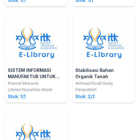
Stok: 1/1
Stok: 1/1
SISTEM INFORMASI
Stabilisasi Bahan
MANUFAKTUR UNTUK
Organik Tanah
TEKNIK MESIN DAN
Khamdi Mubarok
Akhmad Rizalli Saidy
TEKNIK MANUFAKTUR
Literasi Nusantara Abadi
Deepublish
Stok: 1/1
Stok: 2/2