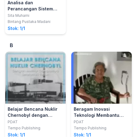
Analisa dan
Perancangan Sistem
Informasi
Sita Muharni
Bintang Pustaka Madani
Stok: 1/1
B
Belajar Bencana Nuklir
Beragam Inovasi
Chernobyl dengan
Teknologi Membantu
Melihat Dampaknya
Manula
PDAT
PDAT
Setelah 30 Tahun
Tempo Publishing
Tempo Publishing
Stok: 1/1
Stok: 1/1