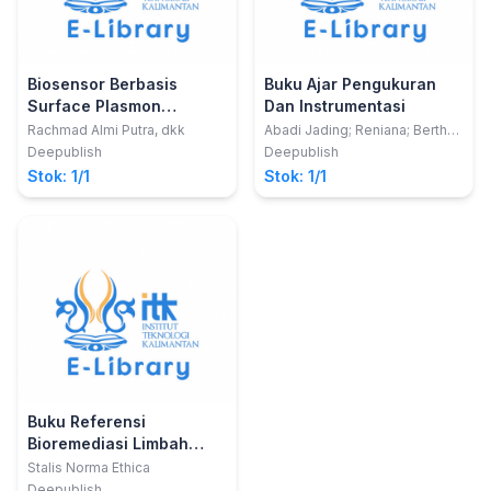
Biosensor Berbasis
Buku Ajar Pengukuran
Surface Plasmon
Dan Instrumentasi
Resonance (SPR)
Rachmad Almi Putra, dkk
Abadi Jading; Reniana; Bertha
Ollin Paga
Deepublish
Deepublish
Stok: 1/1
Stok: 1/1
Buku Referensi
Bioremediasi Limbah
Biomedik Cair
Stalis Norma Ethica
Deepublish