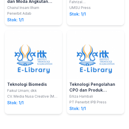
dan Moda Angkutan
Fahrizal
Zulkarnain,ST.,M.Sc.,Ph.D
Perairan Daratan(Teori
Chairul Insani Ilham
UMSU Press
dan Implementasi)
Penerbit Adab
Stok: 1/1
Stok: 1/1
Teknologi Biomedis
Teknologi Pengolahan
CPO dan Produk
Faikul Umam; dkk
Turunannya
CV. Media Nusa Creative (MNC
Erliza Hambali
PUBLISHING)
PT Penerbit IPB Press
Stok: 1/1
Stok: 1/1