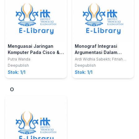
Menguasai Jaringan
Monograf Integrasi
Komputer Pada Cisco &
Argumentasi Dalam
Mikrotik
Pembelajaran Kimia
Putra Wanda
Ardi Widhia Sabekti; Fitriah
Khoirunnisa; Liliasari dan
Deepublish
Deepublish
Ahmad Mudzakir
Stok: 1/1
Stok: 1/1
O