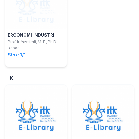
ERGONOMI INDUSTRI
Prof. Ir. Yassierli, M.T., Ph.D.;
dkk.
Rosda
Stok: 1/1
K