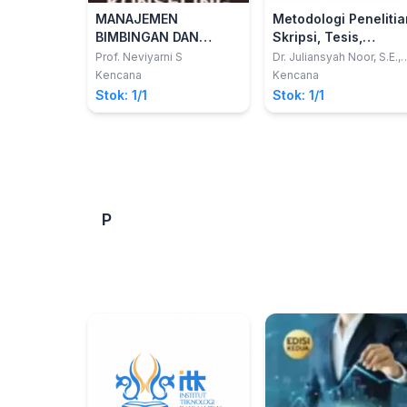
MANAJEMEN
Metodologi Penelitia
BIMBINGAN DAN
Skripsi, Tesis,
KONSELING DI
Disertasi & Karya
Prof. Neviyarni S
Dr. Juliansyah Noor, S.E.,
M.M.
SEKOLAH : Konsep,
Ilmiah
Kencana
Kencana
Masalah, dan Solusi
Stok: 1/1
Stok: 1/1
P