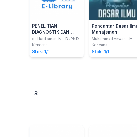
PENELITIAN
Pengantar Dasar Ilm
DIAGNOSTIK DAN
Manajemen
PROGNOSTIK:
dr. Hardisman, MHID., Ph.D.
Muhammad Anwar H.M.
Langkah Praktis
Kencana
Kencana
Analisis Data dengan
Stok: 1/1
Stok: 1/1
Program JAMOVI, IBM-
SPSS , dan STATA
S