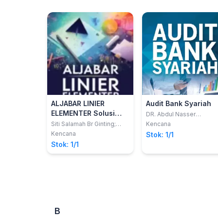
ALJABAR LINIER
Audit Bank Syariah
ELEMENTER Solusi
DR. Abdul Nasser
Hasibuan, S.E., M.Si;
Mudah Memahami
Siti Salamah Br Ginting;
Kencana
Rahmad Annam, S.E., M.Pd
Rusi Ulfa Hasanah; Siti
Aljabar Linier
Kencana
Stok: 1/1
Nofinawati, S.E.I., M.A.
Maysarah
Elementer
Stok: 1/1
B