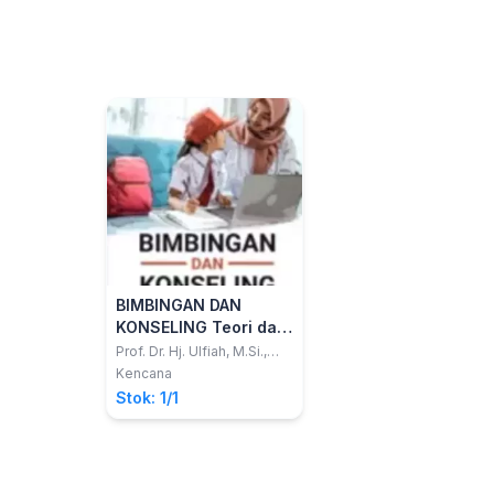
BIMBINGAN DAN
KONSELING Teori dan
Praktik
Prof. Dr. Hj. Ulfiah, M.Si.,
CPCE.; Dr. H. Jamaluddin,
Kencana
M.Si.
Stok: 1/1