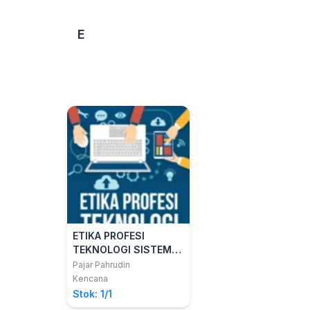
E
ETIKA PROFESI
TEKNOLOGI SISTEM
INFORMASI
Pajar Pahrudin
Kencana
Stok: 1/1