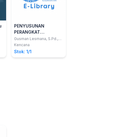
u
PENYUSUNAN
PERANGKAT
PELAYANAN
Gusman Lesmana, S.Pd.,
M.Pd.
BIMBINGAN DAN
Kencana
KONSELING
Stok: 1/1