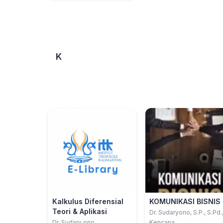
K
Kalkulus Diferensial
KOMUNIKASI BISNIS
Teori & Aplikasi
Dr. Sudaryono, S.P., S.Pd.
M.Pd.
Dr. Sudary ono
Kencana