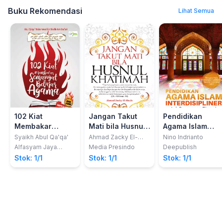
Buku Rekomendasi
Lihat Semua
102 Kiat
Jangan Takut
Pendidikan
Membakar
Mati bila Husnul
Agama Islam
Semangat
Khatimah
Interdisipliner
Syaikh Abul Qa'qa'
Ahmad Zacky El-
Nino Indrianto
Shafa
Belajar Agama
Untuk Pergurua
Alfasyam Jaya
Media Presindo
Deepublish
Mandiri
Tinggi
Stok: 1/1
Stok: 1/1
Stok: 1/1