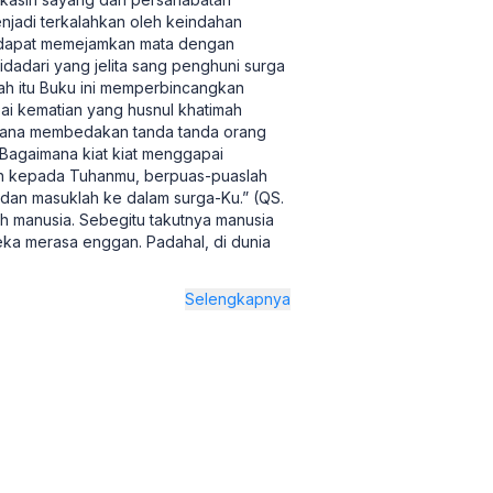
enjadi terkalahkan oleh keindahan
n dapat memejamkan mata dengan
idadari yang jelita sang penghuni surga
h itu Buku ini memperbincangkan
i kematian yang husnul khatimah
mana membedakan tanda tanda orang
Bagaimana kiat kiat menggapai
lah kepada Tuhanmu, berpuas-puaslah
n masuklah ke dalam surga-Ku.” (QS.
leh manusia. Sebegitu takutnya manusia
a merasa enggan. Padahal, di dunia
Selengkapnya