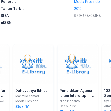
Penerbit
Media Presindo
Tahun Terbit
2012
ISBN
979-878-086-8
eISBN
far:
Dahsyatnya Ikhlas
Pendidikan Agama
102
Islam Interdisipliner
Sem
Mahmud Ahmad
Mustafa
Untuk Perguruan
Ag
owi
Media Presindo
Nino Indrianto
Syai
Tinggi
Deepublish
Alfa
Stok: 1/1