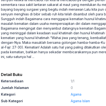
sementara rasa sakit lantaran sakarat al maut yang memilukan itu m
bayang bayang surgawi yang begitu indah menawan Lalu kita pu
senyum menghias di bibir sebab ruh kita telah disambut oleh para b
Sungguh indah Bagaimana cara menggapai kematian husnul khatima
masalah kematian dalam usaha mempersiapkan diri dalam menggapa
Bagaimana mengingat dan menyambut datangnya kematian Bagai
yang meninggal dalam keadaan suul khatimah dan husnul khatimah 
kematian yang husnul khatimah “Wahai jiwa yang tenang, kembali
dengan-Nya. Maka masuklah bersama golongan hamba-hamba-Ku da
al-Fajr: 27-30). Kematian! Adalah satu hal yang paling ditakutkan o
pada kematian, bahkan hanya sekadar membicarakannya pun merek
ini, satu-satunya hal
...
Detail Buku
Ketersediaan
1/1
Jumlah Halaman
0
Kategori
Agama
Sub Kategori
Agama Islam