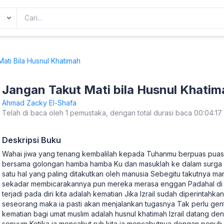
ati Bila Husnul Khatimah
Jangan Takut Mati bila Husnul Khatim
Ahmad Zacky El-Shafa
Telah di baca oleh 1 pemustaka, dengan total durasi baca 00:04:17
Deskripsi Buku
Wahai jiwa yang tenang kembalilah kepada Tuhanmu berpuas pua
bersama golongan hamba hamba Ku dan masuklah ke dalam surga K
satu hal yang paling ditakutkan oleh manusia Sebegitu takutnya m
sekadar membicarakannya pun mereka merasa enggan Padahal di dun
terjadi pada diri kita adalah kematian Jika Izrail sudah diperintah
seseorang maka ia pasti akan menjalankan tugasnya Tak perlu ge
kematian bagi umat muslim adalah husnul khatimah Izrail datang d
senyum Ketika ia mencabut ruh kita ia mencabutnya dengan penuh