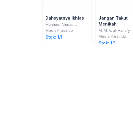
Dahsyatnya Ikhlas
Jangan Takut
Menikah
Mahmud Ahmad
Mustafa
Media Presindo
M. M. A. al-Hanafy
Media Presindo
Stok: 1/1
Stok: 1/1