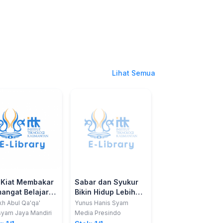
Lihat Semua
 Kiat Membakar
Sabar dan Syukur
Jangan Takut
angat Belajar
Bikin Hidup Lebih
Menikah
ama
Bahagia
kh Abul Qa'qa'
Yunus Hanis Syam
M. M. A. al-Hanafy
syam Jaya Mandiri
Media Presindo
Media Presindo