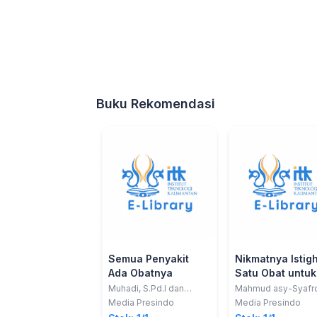
Buku Rekomendasi
Semua Penyakit
Nikmatnya Istigh
Ada Obatnya
Satu Obat untuk
Sejuta Kesulitan
Muhadi, S.Pd.I dan
Mahmud asy-Syafr
Muadzin, M.Pd.I
Media Presindo
Media Presindo