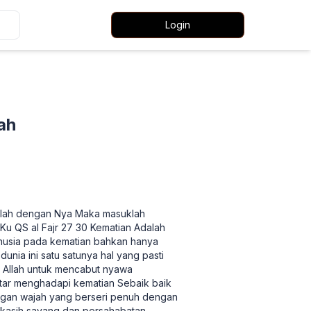
Login
ah
slah dengan Nya Maka masuklah
u QS al Fajr 27 30 Kematian Adalah
anusia pada kematian bahkan hanya
ia ini satu satunya hal yang pasti
kan Allah untuk mencabut nyawa
ntar menghadapi kematian Sebaik baik
engan wajah yang berseri penuh dengan
 kasih sayang dan persahabatan