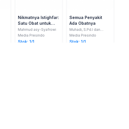
Nikmatnya Istighfar:
Semua Penyakit
Satu Obat untuk
Ada Obatnya
Sejuta Kesulitan
Mahmud asy-Syafrowi
Muhadi, S.Pd.I dan
Muadzin, M.Pd.I
Media Presindo
Media Presindo
Stok: 1/1
Stok: 1/1