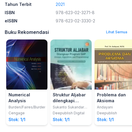
Tahun Terbit
2021
ISBN
978-623-02-3271-8
eISBN
978-623-02-3330-2
Buku Rekomendasi
Lihat Semua
Numerical
Struktur Aljabar
Problema dan
Analysis
dilengkapi
Aksioma
Program GAP
Burden/Faires/Burden
Sukanto Sukandar
Andayani
Madio; Ida Nuraida
(Groups,
Cengage
Deepublish Digital
Deepublish
Algorithms, and
Stok: 1/1
Stok: 1/1
Stok: 1/1
Programming)