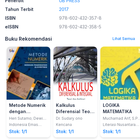
Penerbit
UB PRESS
Tahun Terbit
2017
ISBN
978-602-432-357-8
eISBN
978-602-432-358-5
Buku Rekomendasi
Lihat Semua
Metode Numerik
Kalkulus
LOGIKA
dengan
Diferensial Teori
MATEMATIKA
Pendekatan
& Aplikasi
Heri Sutarno; Dewi
Dr. Sudary ono
Muchamad Arif, S.Pd
Rachmatin; Enjun
M.Pd.
Algortimik
Indonesia Emas
Kencana
Literasi Nusantara
Junaeti
Group
Abadi
Stok: 1/1
Stok: 1/1
Stok: 1/1