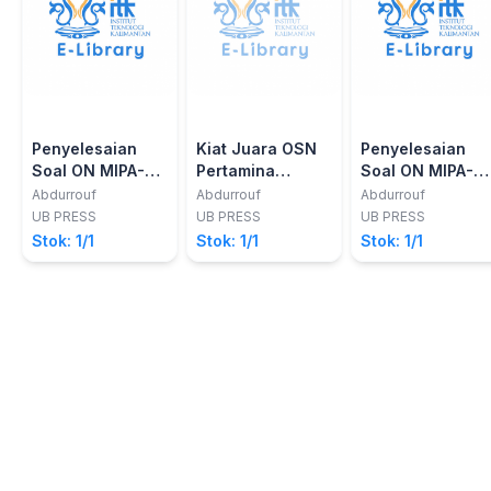
Penyelesaian
Kiat Juara OSN
Penyelesaian
Soal ON MIPA-PT
Pertamina
Soal ON MIPA-P
Bidang
Bidang Fisika
Bidang Mekanik
Abdurrouf
Abdurrouf
Abdurrouf
Elektrodinamika
Klasik
UB PRESS
UB PRESS
UB PRESS
Stok: 1/1
Stok: 1/1
Stok: 1/1