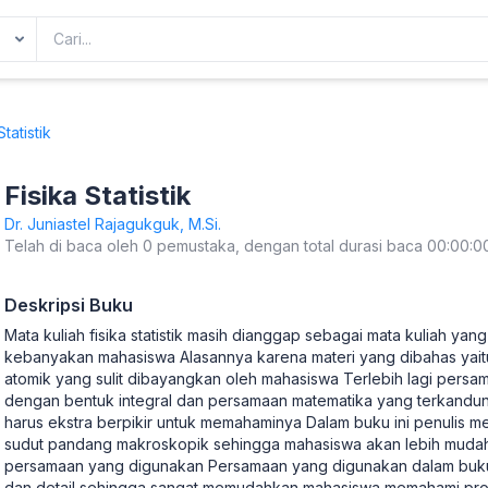
tatistik
Fisika Statistik
Dr. Juniastel Rajagukguk, M.Si.
Telah di baca oleh 0 pemustaka, dengan total durasi baca 00:00:0
Deskripsi Buku
Mata kuliah fisika statistik masih dianggap sebagai mata kuliah ya
kebanyakan mahasiswa Alasannya karena materi yang dibahas yait
atomik yang sulit dibayangkan oleh mahasiswa Terlebih lagi persam
dengan bentuk integral dan persamaan matematika yang terkand
harus ekstra berpikir untuk memahaminya Dalam buku ini penulis
sudut pandang makroskopik sehingga mahasiswa akan lebih mu
persamaan yang digunakan Persamaan yang digunakan dalam buku 
dan detail sehingga sangat memudahkan mahasiswa memahami pros