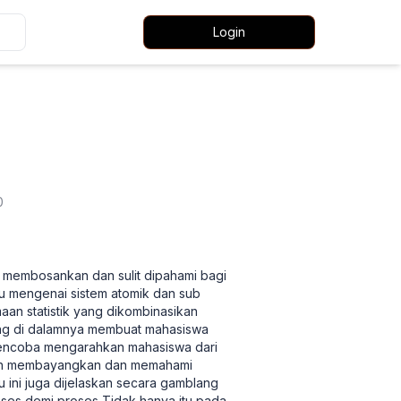
Login
0
ng membosankan dan sulit dipahami bagi
u mengenai sistem atomik dan sub
aan statistik yang dikombinasikan
ung di dalamnya membuat mahasiswa
 mencoba mengarahkan mahasiswa dari
dah membayangkan dan memahami
ini juga dijelaskan secara gamblang
es demi proses Tidak hanya itu pada