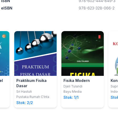
ISBN
978-602-444-849-3
eISBN
978-623-328-066-2
el
Praktikum Fisika
Fisika Modern
Kon
Dasar
Djeli Tulandi
Supr
Sri Hastuti
Bayu Media
Ind
Pustaka Rumah C1nta
Stok: 1/1
Stok
Stok: 2/2