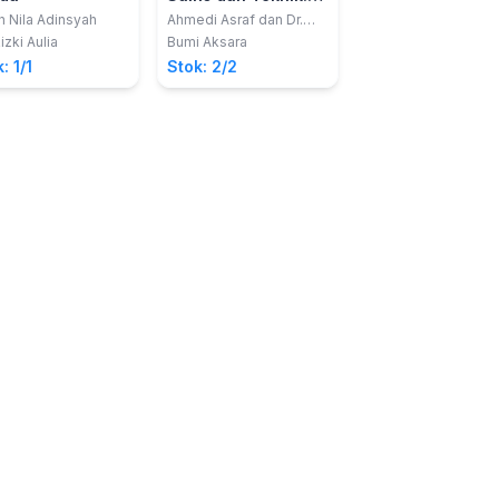
Jilid 2 Mekanika
Al-Quran
h Nila Adinsyah
Ahmedi Asraf dan Dr.
Dr. Abdul Kadir, M. P
Budhy Kurniawan, M.Si.
Zainuddin, M. Pd
Fluida dan
izki Aulia
Bumi Aksara
Bintang Pustaka Ma
Termodinamika
: 1/1
Stok: 2/2
Stok: 2/2