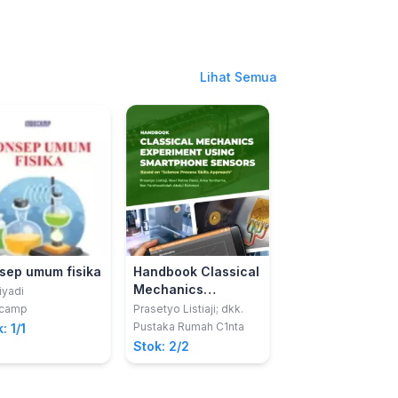
Lihat Semua
sep umum fisika
Handbook Classical
Penyelesaian So
Mechanics
ON MIPA-PT Bid
iyadi
Experiment Using
Mekanika Klasik
ocamp
Prasetyo Listiaji; dkk.
Abdurrouf
Smartphone
Pustaka Rumah C1nta
UB PRESS
: 1/1
Sensors: Based on
Stok: 2/2
Stok: 1/1
“Science Process
Skills Approach”