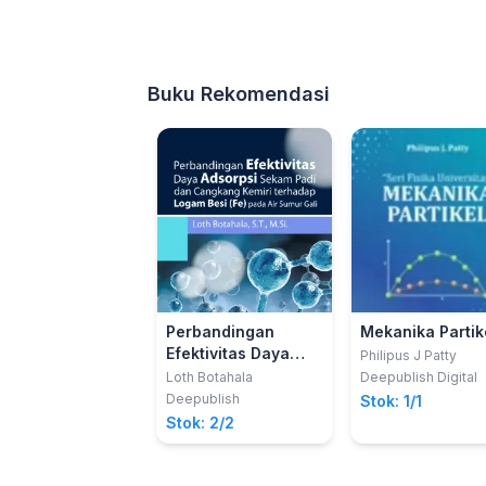
Buku Rekomendasi
Perbandingan
Mekanika Partik
Efektivitas Daya
Philipus J Patty
Adsorpsi Sekam
Loth Botahala
Deepublish Digital
Padi Dan Cangkang
Deepublish
Stok: 1/1
Kemiri Terhadap
Stok: 2/2
Logam Besi (Fe)
Pada air Sumur Gali