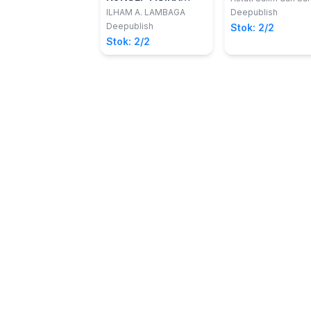
Taib
DASAR
ILHAM A. LAMBAGA
Deepublish
Deepublish
Stok: 2/2
Stok: 2/2