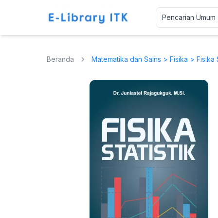
Beranda
Matematika dan Sains
>
Fisika
> Fisika S