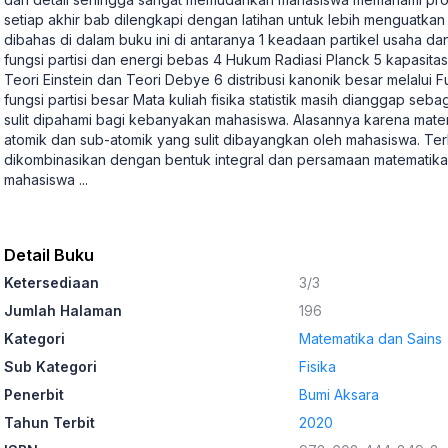
setiap akhir bab dilengkapi dengan latihan untuk lebih menguatk
dibahas di dalam buku ini di antaranya 1 keadaan partikel usaha d
fungsi partisi dan energi bebas 4 Hukum Radiasi Planck 5 kapasitas 
Teori Einstein dan Teori Debye 6 distribusi kanonik besar melalui F
fungsi partisi besar Mata kuliah fisika statistik masih dianggap s
sulit dipahami bagi kebanyakan mahasiswa. Alasannya karena mater
atomik dan sub-atomik yang sulit dibayangkan oleh mahasiswa. Terle
dikombinasikan dengan bentuk integral dan persamaan matematik
mahasiswa
...
Detail Buku
Ketersediaan
3/3
Jumlah Halaman
196
Kategori
Matematika dan Sains
Sub Kategori
Fisika
Penerbit
Bumi Aksara
Tahun Terbit
2020