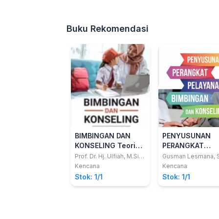
Buku Rekomendasi
BIMBINGAN DAN
PENYUSUNAN
KONSELING Teori
PERANGKAT
dan Praktik
PELAYANAN
Prof. Dr. Hj. Ulfiah, M.Si.,
Gusman Lesmana, S
CPCE.; Dr. H.
M.Pd.
BIMBINGAN DAN
Kencana
Kencana
Jamaluddin, M.Si.
KONSELING
Stok: 1/1
Stok: 1/1