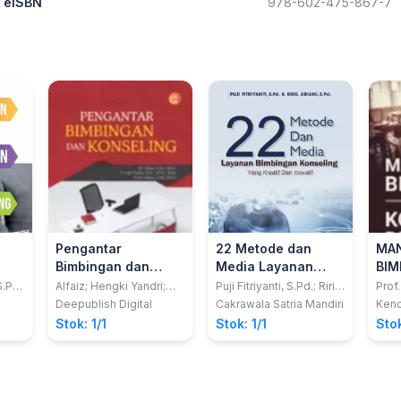
eISBN
978-602-475-867-7
Pengantar
22 Metode dan
MA
Bimbingan dan
Media Layanan
BIM
Konseling
Bimbingan
KON
.Pd.,
Alfaiz; Hengki Yandri;
Puji Fitriyanti, S.Pd.; Riril
Prof.
Irfan Fahriza
Ariani, S.Psi.
Konseling yang
SEK
Deepublish Digital
Cakrawala Satria Mandiri
Ken
Kreatif dan Inovatif
Mas
Stok: 1/1
Stok: 1/1
Stok