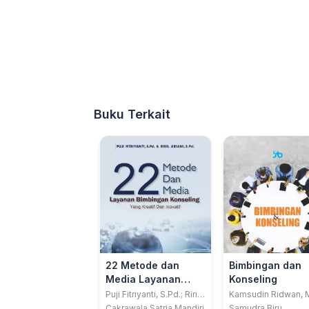
Buku Terkait
22 Metode dan
Bimbingan dan
Media Layanan
Konseling
Bimbingan
Puji Fitriyanti, S.Pd.; Riril
Kamsudin Ridwan, 
Ariani, S.Psi.
; Fransiskus Xaveriu
Konseling yang
Cakrawala Satria Mandiri
Samudra Biru