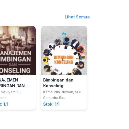
Lihat Semua
NAJEMEN
Bimbingan dan
BINGAN DAN
Konseling
SELING DI
 Neviyarni S
Kamsudin Ridwan, M.Pd.
; Fransiskus Xaverius
OLAH : Konsep,
cana
Samudra Biru
Berek, M.Pd.
alah, dan Solusi
: 1/1
Stok: 1/1