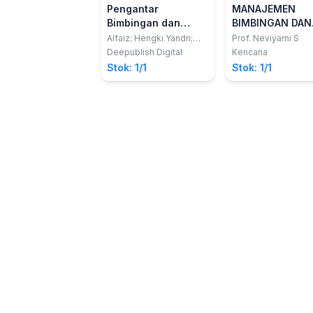
Pengantar
MANAJEMEN
Bimbingan dan
BIMBINGAN DAN
Konseling
KONSELING DI
Alfaiz; Hengki Yandri;
Prof. Neviyarni S
Irfan Fahriza
SEKOLAH : Kons
Deepublish Digital
Kencana
Masalah, dan So
Stok: 1/1
Stok: 1/1