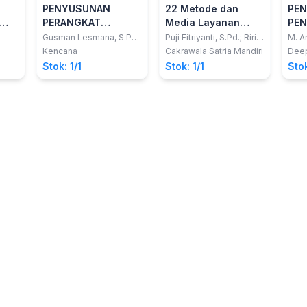
PENYUSUNAN
22 Metode dan
PEN
PERANGKAT
Media Layanan
PEN
PELAYANAN
Bimbingan
KON
Gusman Lesmana, S.Pd.,
Puji Fitriyanti, S.Pd.; Riril
M. A
M.Pd.
Ariani, S.Psi.
ep,
BIMBINGAN DAN
Konseling yang
DAN
Kencana
Cakrawala Satria Mandiri
Deep
lusi
KONSELING
Kreatif dan Inovatif
Stok: 1/1
Stok: 1/1
Stok