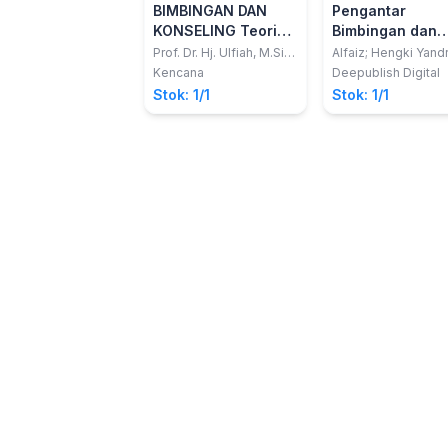
BIMBINGAN DAN
Pengantar
KONSELING Teori
Bimbingan dan
dan Praktik
Konseling
Prof. Dr. Hj. Ulfiah, M.Si.,
Alfaiz; Hengki Yandr
CPCE.; Dr. H.
Irfan Fahriza
Kencana
Deepublish Digital
Jamaluddin, M.Si.
Stok: 1/1
Stok: 1/1