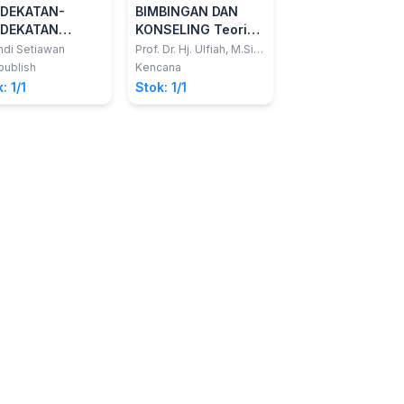
DEKATAN-
BIMBINGAN DAN
Stok: /
DEKATAN
KONSELING Teori
SELING (TEORI
dan Praktik
ndi Setiawan
Prof. Dr. Hj. Ulfiah, M.Si.,
CPCE.; Dr. H.
 APLIKASI)
ublish
Kencana
Jamaluddin, M.Si.
: 1/1
Stok: 1/1