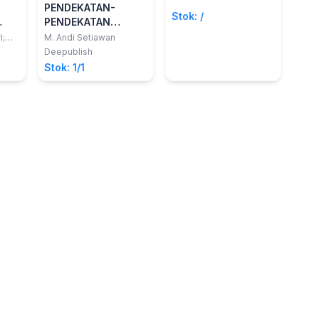
PENDEKATAN-
Stok: /
PENDEKATAN
KONSELING (TEORI
i;
M. Andi Setiawan
DAN APLIKASI)
Deepublish
Stok: 1/1