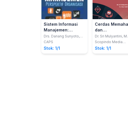
Sistem Informasi
Cerdas Memaha
Manajemen:
dan
Perspektif
mengelolakeua
Drs. Danang Sunyoto,
Dr. Sri Mulyantini, M
S.H., S.E., M.M.
Dr. Dewi Indriasih, 
Organisasi
bagi masyarakat
CAPS
Scopindo Media
Pustaka
EraInformasi Dig
Stok: 1/1
Stok: 1/1