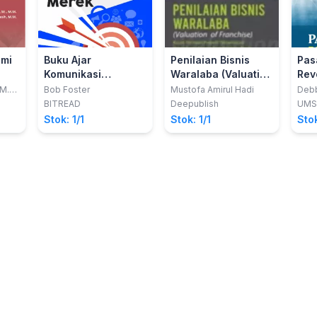
mi
Buku Ajar
Penilaian Bisnis
Pas
Komunikasi
Waralaba (Valuation
Rev
ngan
Pemasaran dan
of Franchise) Kajian
4.0
.M.
Bob Foster
Mustofa Amirul Hadi
Debb
M.M.
S.Pd.
 dI
Manajemen Merek
Penilaian Properti
BITREAD
Deepublish
UMS
ital
Takberwujud dalam
Stok: 1/1
Stok: 1/1
Stok
Suatu Konsep Teori
Penilaian Bisnis