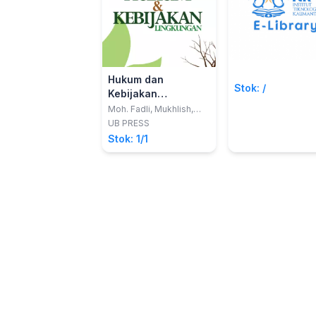
Hukum dan
Stok: /
Kebijakan
Lingkungan
Moh. Fadli, Mukhlish,
Mustafa Lutfi
UB PRESS
Stok: 1/1