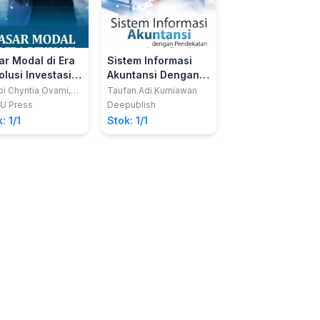
ar Modal di Era
Sistem Informasi
Strategi Investas
olusi Investasi
Akuntansi Dengan
Aset Digital
Pendekatan
Cryptocurrency
i Chyntia Ovami,
Taufan Adi Kurniawan
Rico Nur Ilham; Man
 M. Si
Sinurat
Simulasi
U Press
Deepublish
Bintang Pustaka Ma
: 1/1
Stok: 1/1
Stok: 1/1