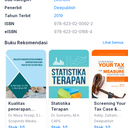
Penerbit
Deepublish
Tahun Terbit
2019
ISBN
978-623-02-0092-2
eISBN
978-623-02-0168-4
Buku Rekomendasi
Lihat Semua
Kualitas
Statistika
Screening Your
penerapan
Terapan
Tax Case &
sistem informasi
Measure Your
Dr. Musa Yosep, S.Ip,
Dr. Sumanto, M.A.
Addy; Zulham;
M.Ak.; Dr. Dewi
Karianton
akuntansi
Position
Scopindo Media
CAPS
Deepublish
Indriasih, M.M.
Pustaka
manajemen pada
Persiapan
Stok: 1/1
Stok: 1/1
Stok: 1/1