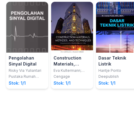
Pengolahan
Construction
Dasar Teknik
Sinyal Digital
Materials,
Listrik
Methods and
Risky Via Yuliantari
Eva Kultermann;
Hantje Ponto
William P. Spence
Techniques
Pustaka Rumah
Cengage
Deepublish
C1nta
Stok: 1/1
Stok: 1/1
Stok: 1/1