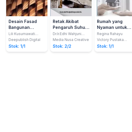
Desain Fasad
Retak Akibat
Rumah yang
Bangunan
Pengaruh Suhu
Nyaman untuk
Berkelanjutan:
Pada Beton
Ditinggali
Lili Kusumawati
Dr.Ir.Edhi Wahjuni
Regina Rahayu
Machdijar; Erni
Setyowati,Mt.
Strategi dan
Bertulang
Deepublish Digital
Media Nusa Creative
Victory Pustaka
Setyowati; Agus Budi
Media
Rumus Praktis
Stok: 1/1
Stok: 2/2
Stok: 1/1
Purnomo
untuk Kontrol
Energi Panas di
Lingkungan
Perkotaan Tropis