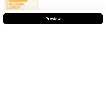
Preview
Aljabar Linear
Elementer
Ari Andari
UB PRESS
Stok: 1/1