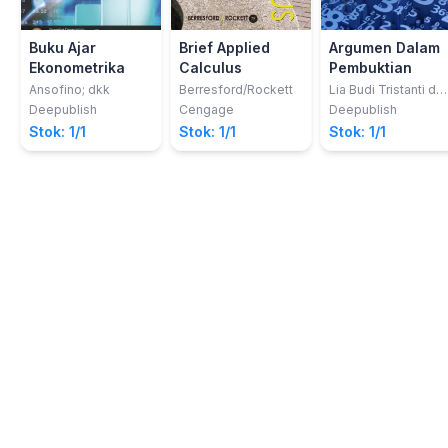
Buku Ajar
Brief Applied
Argumen Dalam
Ekonometrika
Calculus
Pembuktian
Ansofino; dkk
Berresford/Rockett
Lia Budi Tristanti da
Toto Nusantara
Deepublish
Cengage
Deepublish
Stok: 1/1
Stok: 1/1
Stok: 1/1