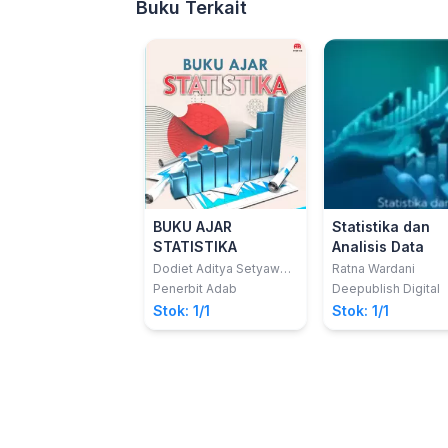
Buku Terkait
BUKU AJAR
Statistika dan
STATISTIKA
Analisis Data
Dodiet Aditya Setyawan,
Ratna Wardani
dkk
Penerbit Adab
Deepublish Digital
Stok: 1/1
Stok: 1/1