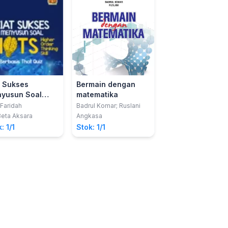
t Sukses
Bermain dengan
Argumen Dalam
yusun Soal
matematika
Pembuktian
S (Highder
 Faridah
Badrul Komar; Ruslani
Lia Budi Tristanti da
Toto Nusantara
er Thinking
Beta Aksara
Angkasa
Deepublish
l) Berbasis That
: 1/1
Stok: 1/1
Stok: 1/1
z (Mata
ajaran
ematika)