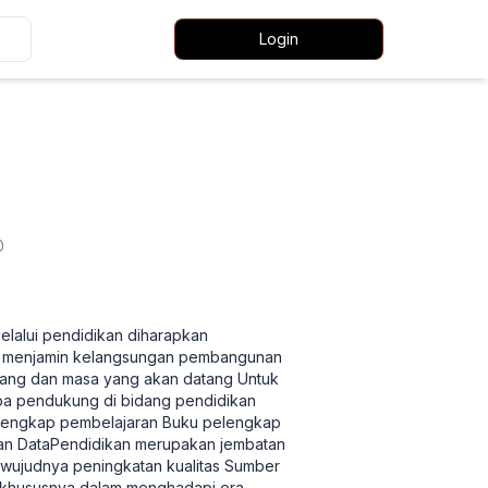
Login
0
lalui pendidikan diharapkan
i menjamin kelangsungan pembangunan
rang dan masa yang akan datang Untuk
apa pendukung di bidang pendidikan
elengkap pembelajaran Buku pelengkap
laan DataPendidikan merupakan jembatan
rwujudnya peningkatan kualitas Sumber
khususnya dalam menghadapi era