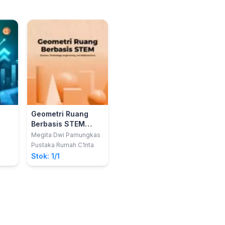
Geometri Ruang
Berbasis STEM
(Science,
Megita Dwi Pamungkas
Technology,
Pustaka Rumah C1nta
Engineering, and
Stok: 1/1
Mathematics)