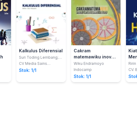
Kalkulus Diferensial
Cakram
Kia
ch
matemawiku inovasi
Men
Suri Toding Lembang;
dkk
cerdas matematika
HOT
CV Media Sains
Wiku Endramoyo
Ririn
Indonesia
dasar
Ord
Indocamp
CV. 
Stok: 1/1
Skil
Stok: 1/1
Stok
Qui
Pel
Mat