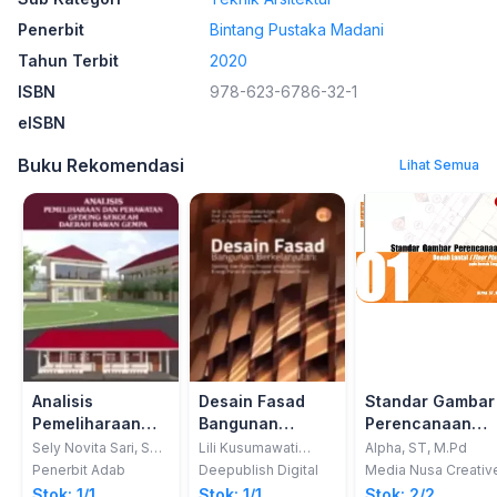
Penerbit
Bintang Pustaka Madani
Tahun Terbit
2020
ISBN
978-623-6786-32-1
eISBN
Buku Rekomendasi
Lihat Semua
Analisis
Desain Fasad
Standar Gambar
Pemeliharaan
Bangunan
Perencanaan
Dan Perawatan
Berkelanjutan:
Denah Lantai
Sely Novita Sari, ST.,
Lili Kusumawati
Alpha, ST, M.Pd
MT.
Machdijar; Erni
Gedung Sekolah
Strategi dan
(Floor Plan) Pad
Penerbit Adab
Deepublish Digital
Media Nusa Creativ
Setyowati; Agus Budi
Daerah Rawan
Rumus Praktis
Rumah Tinggal
Stok: 1/1
Stok: 1/1
Stok: 2/2