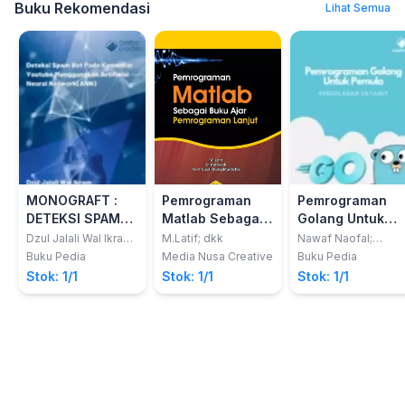
Buku Rekomendasi
Lihat Semua
MONOGRAFT :
Pemrograman
Pemrograman
DETEKSI SPAM
Matlab Sebagai
Golang Untuk
BOT PADA
Buku Ajar
Pemula:
Dzul Jalali Wal Ikram;
M.Latif; dkk
Nawaf Naofal;
Syafrial Fachri Pane
Muhammad Ilman
KOMENTAR
Pemrograman
Pengolahan
Buku Pedia
Media Nusa Creative
Buku Pedia
Aqilaa; Rolly Maulan
YOUTUBE
Lanjut
Dataset
Stok: 1/1
Stok: 1/1
Stok: 1/1
Awangga
MENGGUNAKAN
ARTIFICIAL
NEURAL
NETWORK(ANN)