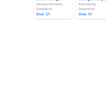
Surya
Pada Cisco &
Handrea Bernando
Putra Wanda
Tambunan
Mikrotik
Deepublish
Deepublish
Stok: 1/1
Stok: 1/1