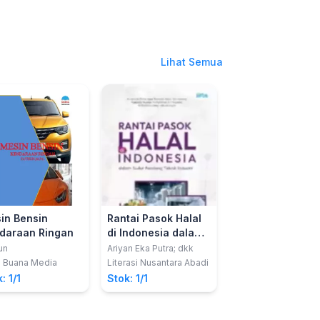
Lihat Semua
in Bensin
Rantai Pasok Halal
Teknis Pengelol
daraan Ringan
di Indonesia dalam
Bahan Peledak
Sudut Pandang
Komersial Pada
un
Ariyan Eka Putra; dkk
Rudi Toba
Teknik Industri
Industri
a Buana Media
Literasi Nusantara Abadi
Deepublish
Pertambangan
: 1/1
Stok: 1/1
Stok: 1/1