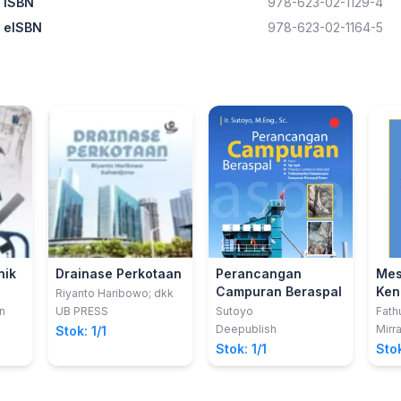
ISBN
978-623-02-1129-4
eISBN
978-623-02-1164-5
nik
Drainase Perkotaan
Perancangan
Mes
Campuran Beraspal
Ken
Riyanto Haribowo; dkk
n
UB PRESS
Sutoyo
Fath
Deepublish
Mirr
Stok: 1/1
Stok: 1/1
Stok