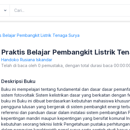
s Belajar Pembangkit Listrik Tenaga Surya
Praktis Belajar Pembangkit Listrik Te
Handoko Rusiana Iskandar
Telah di baca oleh 0 pemustaka, dengan total durasi baca 00:00:0
Deskripsi Buku
Buku ini mempelajari tentang fundamental dan dasar dasar pemanf
sistem fotovoltaik Sistem kelistrikan dasar yang berkaitan dengan
buku ini Buku ini dibuat berdasarkan kebutuhan mahasiswa khusus
pengguna lulusan yang bergerak di sistem pembangkit energi terba
referensi dan panduan dasar dalam instalasi sistem pembangkitan
kepentingan mandiri maupun kepentingan yang bersifat komunal Instal
kebutuhan seorang teknisi listrik Pengetahuan pustaka perhitungan
dalam pengujian karakteristik panel surya serta contoh studi kasus