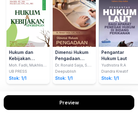
Hukum dan
Dimensi Hukum
Pengantar
Kebijakan
Pengadaan
Hukum Laut
Lingkungan
Barang/Jasa
Moh. Fadli, Mukhlish,
Dr. Ronald Saija, S.H.,
Yudhistira R.A
Mustafa Lutfi
M.H.
UB PRESS
Deepublish
Diandra Kreatif
Stok: 1/1
Stok: 1/1
Stok: 1/1
Preview