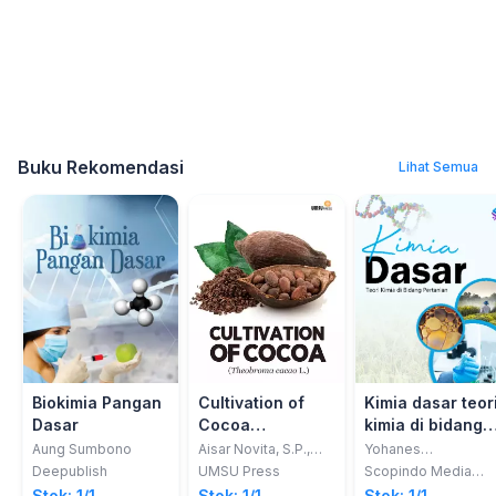
Buku Rekomendasi
Lihat Semua
Biokimia Pangan
Cultivation of
Kimia dasar teor
Dasar
Cocoa
kimia di bidang
(Theobroma
pertanian
Aung Sumbono
Aisar Novita, S.P.,
Yohanes
M.P; Arie Hapsani
Parlindungan
cacao L.)
Deepublish
UMSU Press
Scopindo Media
Hasan Basri, SP, MP
Situmeang, dkk
Pustaka
Stok: 1/1
Stok: 1/1
Stok: 1/1