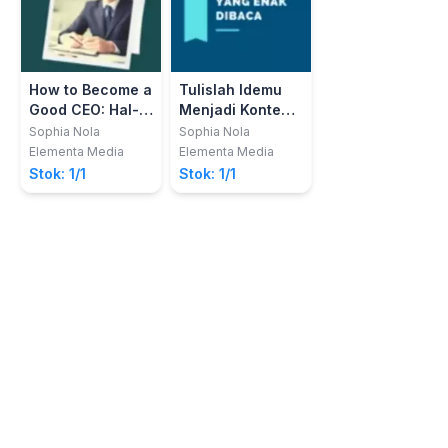
How to Become a
Tulislah Idemu
Good CEO: Hal-
Menjadi Konten
hal yang harus
yang Enak
Sophia Nola
Sophia Nola
dipahami dan
Dibaca
Elementa Media
Elementa Media
dikuasai oleh
Stok: 1/1
Stok: 1/1
seorang
pemimpin
perusahaan