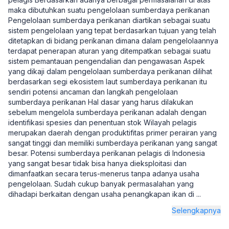
maka dibutuhkan suatu pengelolaan sumberdaya perikanan
Pengelolaan sumberdaya perikanan diartikan sebagai suatu
sistem pengelolaan yang tepat berdasarkan tujuan yang telah
ditetapkan di bidang perikanan dimana dalam pengelolaannya
terdapat penerapan aturan yang ditempatkan sebagai suatu
sistem pemantauan pengendalian dan pengawasan Aspek
yang dikaji dalam pengelolaan sumberdaya perikanan dilihat
berdasarkan segi ekosistem laut sumberdaya perikanan itu
sendiri potensi ancaman dan langkah pengelolaan
sumberdaya perikanan Hal dasar yang harus dilakukan
sebelum mengelola sumberdaya perikanan adalah dengan
identifikasi spesies dan penentuan stok Wilayah pelagis
merupakan daerah dengan produktifitas primer perairan yang
sangat tinggi dan memiliki sumberdaya perikanan yang sangat
besar. Potensi sumberdaya perikanan pelagis di Indonesia
yang sangat besar tidak bisa hanya dieksploitasi dan
dimanfaatkan secara terus-menerus tanpa adanya usaha
pengelolaan. Sudah cukup banyak permasalahan yang
dihadapi berkaitan dengan usaha penangkapan ikan di
...
Selengkapnya