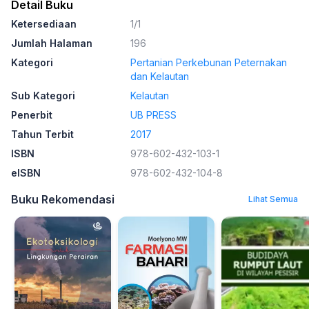
Detail Buku
Ketersediaan
1/1
Jumlah Halaman
196
Kategori
Pertanian Perkebunan Peternakan
dan Kelautan
Sub Kategori
Kelautan
Penerbit
UB PRESS
Tahun Terbit
2017
ISBN
978-602-432-103-1
eISBN
978-602-432-104-8
Buku Rekomendasi
Lihat Semua