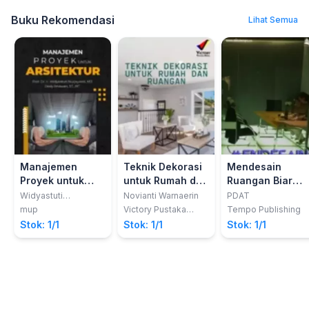
Buku Rekomendasi
Lihat Semua
Manajemen
Teknik Dekorasi
Mendesain
Proyek untuk
untuk Rumah dan
Ruangan Biar
Arsitektur
Ruangan
Betah Bekerja
Widyastuti
Novianti Warnaerin
PDAT
Nurjayanti; Dody
mup
Victory Pustaka
Tempo Publishing
Irnawan
Media
Stok: 1/1
Stok: 1/1
Stok: 1/1