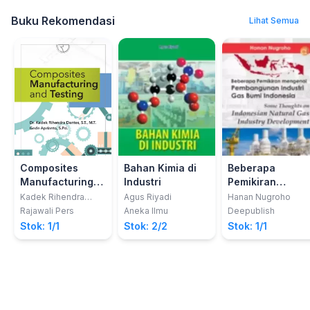
Buku Rekomendasi
Lihat Semua
Composites
Bahan Kimia di
Beberapa
Manufacturing
Industri
Pemikiran
and Testing
Mengenai
Kadek Rihendra
Agus Riyadi
Hanan Nugroho
Dantes
Pembangunan
Rajawali Pers
Aneka Ilmu
Deepublish
Industri Gas Bum
Stok: 1/1
Stok: 2/2
Stok: 1/1
Indonesia Some
Thoughts On
Indonesian
Natural Gas
Industry
Development