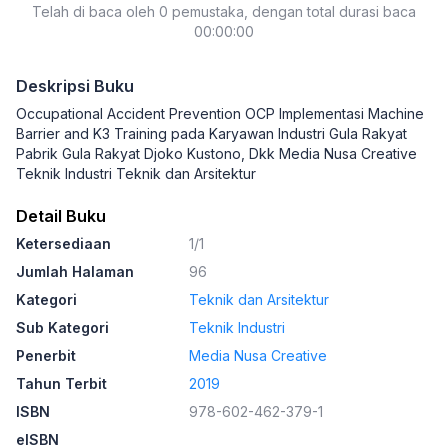
Telah di baca oleh 0 pemustaka, dengan total durasi baca
Gula Rakyat
00:00:00
Deskripsi Buku
Occupational Accident Prevention OCP Implementasi Machine
Barrier and K3 Training pada Karyawan Industri Gula Rakyat
Pabrik Gula Rakyat Djoko Kustono, Dkk Media Nusa Creative
Teknik Industri Teknik dan Arsitektur
Detail Buku
Ketersediaan
1/1
Jumlah Halaman
96
Kategori
Teknik dan Arsitektur
Sub Kategori
Teknik Industri
Penerbit
Media Nusa Creative
Tahun Terbit
2019
ISBN
978-602-462-379-1
eISBN