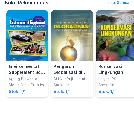
Buku Rekomendasi
Lihat Semua
Environmental
Pengaruh
Konservasi
Supplement Book
Globalisasi di
Lingkungan
Of Recycling :
Lingkungan
Agung Purwanto
Siti Nur Puji Hastuti
Insyani RS
Suplemen
Media Nusa Creative
Aneka Ilmu
Aneka Ilmu
Pendidikan
Stok: 1/1
Stok: 1/1
Stok: 1/1
Lingkungan
Berbasis HOTS