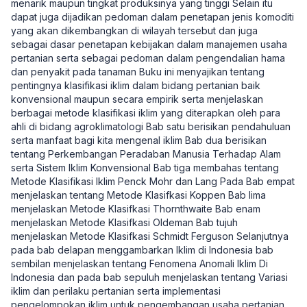
menarik maupun tingkat produksinya yang tinggi Selain itu
dapat juga dijadikan pedoman dalam penetapan jenis komoditi
yang akan dikembangkan di wilayah tersebut dan juga
sebagai dasar penetapan kebijakan dalam manajemen usaha
pertanian serta sebagai pedoman dalam pengendalian hama
dan penyakit pada tanaman Buku ini menyajikan tentang
pentingnya klasifikasi iklim dalam bidang pertanian baik
konvensional maupun secara empirik serta menjelaskan
berbagai metode klasifikasi iklim yang diterapkan oleh para
ahli di bidang agroklimatologi Bab satu berisikan pendahuluan
serta manfaat bagi kita mengenal iklim Bab dua berisikan
tentang Perkembangan Peradaban Manusia Terhadap Alam
serta Sistem Iklim Konvensional Bab tiga membahas tentang
Metode Klasifikasi Iklim Penck Mohr dan Lang Pada Bab empat
menjelaskan tentang Metode Klasifkasi Koppen Bab lima
menjelaskan Metode Klasifkasi Thornthwaite Bab enam
menjelaskan Metode Klasifkasi Oldeman Bab tujuh
menjelaskan Metode Klasifkasi Schmidt Ferguson Selanjutnya
pada bab delapan menggambarkan Iklim di Indonesia bab
sembilan menjelaskan tentang Fenomena Anomali Iklim Di
Indonesia dan pada bab sepuluh menjelaskan tentang Variasi
iklim dan perilaku pertanian serta implementasi
pengelompokan iklim untuk pengembangan usaha pertanian