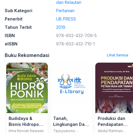
dan Kelautan
Sub Kategori
Pertanian
Penerbit
UB PRESS
Tahun Terbit
2019
ISBN
978-602-432-709-5
eISBN
978-602-432-710-1
Buku Rekomendasi
Lihat Semua
Budidaya &
Tanah,
Produksi dan
Bisnis Hidroponik
Lingkungan Dan
Pendapatan
Skala Rumahan &
Pertanian
Petani Ikan Air
Irma Noviati Nawawi
Tejoyuwono
Abdul Rahman