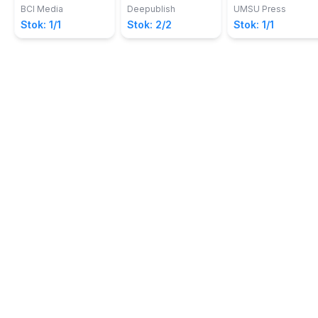
Notohadiprawiro
Cemda, SP, M.Si.
Pertanian
Berkelanjutan
Tawar Perspekti
BCI Media
Deepublish
UMSU Press
Pengembangan
Stok: 1/1
Stok: 2/2
Stok: 1/1
Wilayah