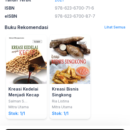
ISBN
978-623-6700-71-6
eISBN
978-623-6700-87-7
Buku Rekomendasi
Lihat Semua
Kreasi Kedelai
Kreasi Bisnis
Menjadi Kecap
Singkong
Salman S
Ria Listina
Karyapurnama
Mitra Utama
Mitra Utama
Stok: 1/1
Stok: 1/1