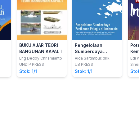
BUKU AJAR TEORI
Pengelolaan
Pot
BANGUNAN KAPAL I
Sumberdaya
Kem
Perikanan Pelagis
Indo
Eng Deddy Chrismianto
Aida Sartimbul; dkk.
Edi 
Keg
UNDIP PRESS
UB PRESS
Sine
Stok: 1/1
Stok: 1/1
Stok