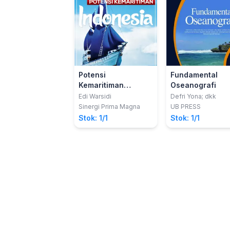
Potensi
Fundamental
Kemaritiman
Oseanografi
Indonesia : Sejarah
Edi Warsidi
Defri Yona; dkk
Kebaharian
Sinergi Prima Magna
UB PRESS
Indonesia
Stok: 1/1
Stok: 1/1