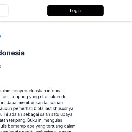
Login
a
donesia
0
s dalam menyebarluaskan informasi
 jenis teripang yang ditemukan di
u ini dapat memberikan tambahan
taupun pemerhati biota laut khususnya
u ini adalah sebagai salah satu upaya
tan teripang. Buku ini mengulas
enulis berharap apa yang tertuang dalam
ama bagi peneliti, mahasiswa, dosen