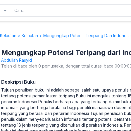
Kelautan
>
Kelautan
> Mengungkap Potensi Teripang Dari Indonesi
Mengungkap Potensi Teripang dari In
Abdullah Rasyid
Telah di baca oleh 0 pemustaka, dengan total durasi baca 00:00:0
Deskripsi Buku
Tujuan penulisan buku ini adalah sebagai salah satu upaya penuli
tentang potensi pemanfaatan teripang Buku ini mengulas tentang 18
perairan Indonesia Penulis berharap apa yang tertuang dalam buk
informasi yang berharga terutama bagi peneliti mahasiswa dosen a
teripang yang berasal dari perairan Indonesia Tujuan penulisan buk
penulis dalam menyebarluaskan informasi tentang potensi pemanfaa
tentang 18 jenis teripang yang ditemukan di perairan Indonesia. P
buku ini dapat memberikan tambahan informasi yang berharga terut