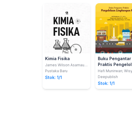
Kimia Fisika
Buku Pengantar
Praktis Pengelo
James Wilson Asamau,
dan Tatiana Siska
Lingkungan Kot
Pustaka Baru
Hafi Munirwan; Wis
Wardani
Aulia Prayudi; Zulfik
Deepublish
Stok: 1/1
Dinar Wahidayat Put
Stok: 1/1