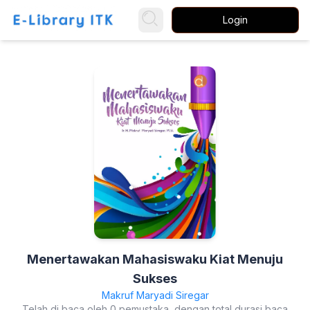
Login
Menertawakan Mahasiswaku Kiat Menuju
Sukses
Makruf Maryadi Siregar
Telah di baca oleh 0 pemustaka, dengan total durasi baca