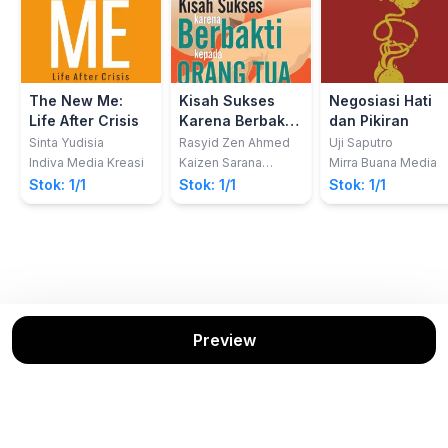
The New Me:
Kisah Sukses
Negosiasi Hati
Life After Crisis
Karena Berbakti
dan Pikiran
Pada Orang Tua
Sinta Yudisia
Rasyid Zen Ahmed
Uji Saputro
Indiva Media Kreasi
Kaizen Sarana
Mirra Buana Media
Edukasi
Stok: 1/1
Stok: 1/1
Stok: 1/1
Preview