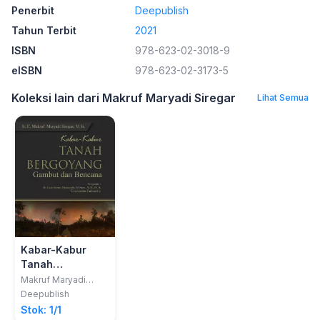
Penerbit
Deepublish
Tahun Terbit
2021
ISBN
978-623-02-3018-9
eISBN
978-623-02-3173-5
Koleksi lain dari Makruf Maryadi Siregar
Lihat Semua
Kabar-Kabur
Tanah
Bergoyang
Makruf Maryadi
Siregar
Gambut Dan
Deepublish
Bencana
Stok: 1/1