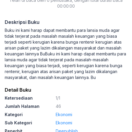
Telah di baca oleh 0 pemustaka, dengan total durasi baca
Dongeng Bahasa Daerah Sunda)
00:00:00
Deskripsi Buku
Buku ini kami harap dapat membantu para lansia muda agar
tidak terjerat pada masalah masalah keuangan yang biasa
terjadi seperti kerugian karena bunga rentenir kerugian atas
arisan paket yang lazim dikalangan masyarakat dan masalah
keuangan lainnya BuBuku ini kami harap dapat membantu para
lansia muda agar tidak terjerat pada masalah-masalah
keuangan yang biasa terjadi, seperti kerugian karena bunga
rentenir, kerugian atas arisan paket yang lazim dikalangan
masyarakat, dan masalah keuangan lainnya. Bu
Detail Buku
Ketersediaan
1/1
Jumlah Halaman
46
Kategori
Ekonomi
Sub Kategori
Ekonomi
Penerbit
Deepublish