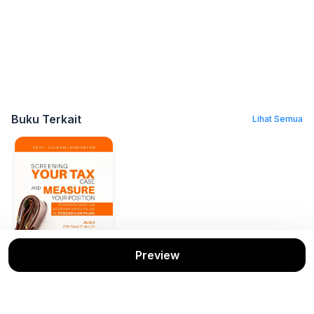
Buku Terkait
Lihat Semua
Preview
Screening Your
Tax Case &
Measure Your
Addy; Zulham;
Karianton
Position
Deepublish