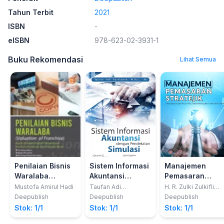
Tahun Terbit
2021
ISBN
-
eISBN
978-623-02-3931-1
Buku Rekomendasi
Lihat Semua
Penilaian Bisnis
Sistem Informasi
Manajemen
Waralaba
Akuntansi
Pemasaran
(Valuation of
Dengan
Stratejik
Mustofa Amirul Hadi
Taufan Adi
H. R. Zulki Zulkifli
Kurniawan
Noor
Franchise)
Pendekatan
Dilengkapi
Deepublish
Deepublish
Deepublish
Kajian Penilaian
Simulasi
Dengan
Stok: 1/1
Stok: 1/1
Stok: 1/1
Properti
Kasuskasus