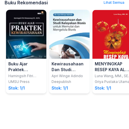
Buku Rekomendasi
Lihat Semua
Buku Ajar
Kewirausahaan
MENYINGKAP
Praktek
Dan Studi
RESEP KAYA ALA
Kewirausahaan
Kelayakan Bisnis
ORANG CINA
Harningsih Fitri
Apri Winge Adindo
Luna Wang, MM., SE.
Situmorang, S.E.,
Untuk Memulai
UMSU Press
Deepublish
Griya Pustaka Utam
M.Pd.
Dan Mengelola
Stok: 1/1
Stok: 1/1
Stok: 1/1
Bisnis