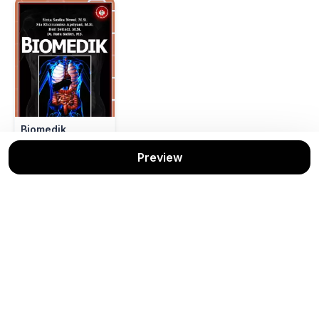
Biomedik
Sinta Sasika Novel;
Preview
dkk
Trans Info Media
Stok: 1/1