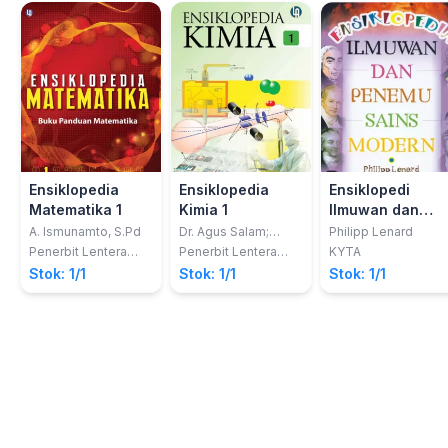
Ensiklopedia
Ensiklopedia
Ensiklopedi
Matematika 1
Kimia 1
Ilmuwan dan
penemu Sains
A. Ismunamto, S.Pd
Dr. Agus Salam;
Philipp Lenard
Sutarto, M.Si.; David
Modern
Penerbit Lentera
Penerbit Lentera
KYTA
Dwi Wicaksono, S.Si.
Abadi
Abadi
Stok: 1/1
Stok: 1/1
Stok: 1/1