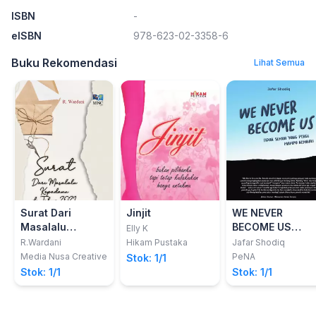
ISBN
-
eISBN
978-623-02-3358-6
Buku Rekomendasi
Lihat Semua
Surat Dari
Jinjit
WE NEVER
Masalalu
BECOME US
Elly K
Kepadamu di
Tidak Semua
R.Wardani
Hikam Pustaka
Jafar Shodiq
Tahun 2021
yang Pergi
Media Nusa Creative
PeNA
Stok: 1/1
Mampu kembali
Stok: 1/1
Stok: 1/1