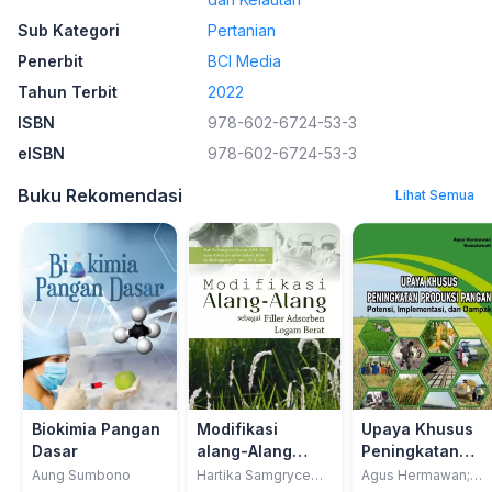
Sub Kategori
Pertanian
Penerbit
BCI Media
Tahun Terbit
2022
ISBN
978-602-6724-53-3
eISBN
978-602-6724-53-3
Buku Rekomendasi
Lihat Semua
Biokimia Pangan
Modifikasi
Upaya Khusus
Dasar
alang-Alang
Peningkatan
Sebagai Filler
produksi Panga
Aung Sumbono
Hartika Samgryce
Agus Hermawan;