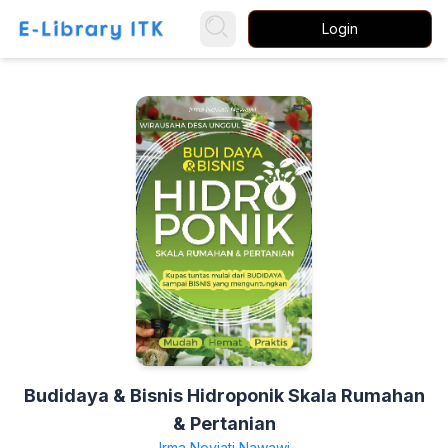
Login
Budidaya & Bisnis Hidroponik Skala Rumahan
& Pertanian
Irma Noviati Nawawi