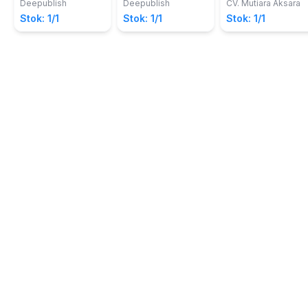
Siagian; Roby Pahala
Komalawati
Adsorben Logam
(Potensi,
Deepublish
Deepublish
CV. Mutiara Aksara
Januario Gultom dan
Berat
Implementasi,
Stok: 1/1
Stok: 1/1
Stok: 1/1
Ratih Anggraeni
dan Dampak)