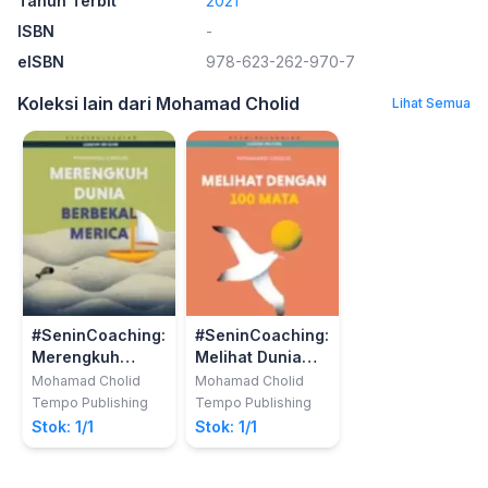
Tahun Terbit
2021
ISBN
-
eISBN
978-623-262-970-7
Koleksi lain dari Mohamad Cholid
Lihat Semua
#SeninCoaching:
#SeninCoaching:
Merengkuh
Melihat Dunia
Dunia Berbekal
dengan 100 Mata
Mohamad Cholid
Mohamad Cholid
Merica
Tempo Publishing
Tempo Publishing
Stok: 1/1
Stok: 1/1