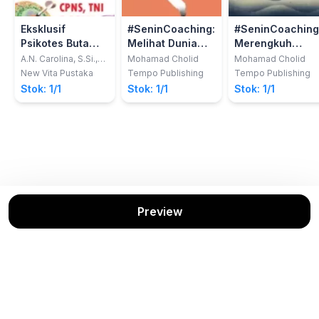
Eksklusif
#SeninCoaching:
#SeninCoaching
Psikotes Buta
Melihat Dunia
Merengkuh
Warna: CPNS,
dengan 100 Mata
Dunia Berbekal
A.N. Carolina, S.Si.,
Mohamad Cholid
Mohamad Cholid
M.Si.
TNI & POLRI, Tes
Merica
New Vita Pustaka
Tempo Publishing
Tempo Publishing
Masuk
Stok: 1/1
Stok: 1/1
Stok: 1/1
Perguruan Tinggi
Negeri,
Perguruan Tinggi
Swasta, DLL
Preview