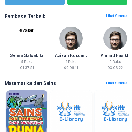
Pembaca Terbaik
Lihat Semua
Selma Salsabila
Azizah Kusuma
Ahmad Fasikh
Wardani
5 Buku
1 Buku
2 Buku
01:37:51
00:06:11
00:03:22
Matematika dan Sains
Lihat Semua