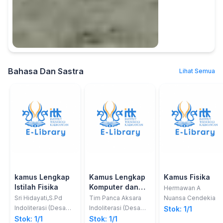
Bahasa Dan Sastra
Lihat Semua
kamus Lengkap
Kamus Lengkap
Kamus Fisika
Istilah Fisika
Komputer dan
Hermawan A
Teknik
Sri Hidayati,S.Pd
Tim Panca Aksara
Nuansa Cendekia
Informatika
Indoliterasi (Desa
Indoliterasi (Desa
Stok: 1/1
Pustaka Group)
Pustaka Group)
Stok: 1/1
Stok: 1/1