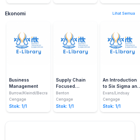
Ekonomi
Lihat Semua
Business
Supply Chain
An Introduction
Management
Focused
to Six Sigma and
Manufacturing
Process
Burrow/Kleindl/Becraft
Benton
Evans/Lindsay
Planning and
Improvement
Cengage
Cengage
Cengage
Control
Stok: 1/1
Stok: 1/1
Stok: 1/1