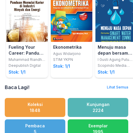
Fueling Your
Ekonometrika
Menuju masa
Career: Panduan
depan bersama
Agus Widarjono
Memulai Karier
smart water
Muhammad Riandhy
STIM YKPN
I Gusti Agung Putu
Anindika Yudhy
Eryani
di Industri
management
Deepublish Digital
Scopindo Media
Stok: 1/1
Pustaka
Minyak dan
(SWM) untuk
Stok: 1/1
Stok: 1/1
Energi
konservasi air
berkelanjutan
Baca Lagi!
Lihat Semua
Koleksi
Kunjungan
1848
2224
Pembaca
Exemplar
5
1995