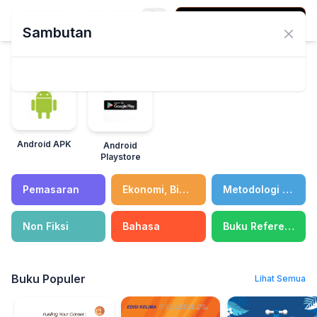
Login
Sambutan
Close
Download For ANDROID
Android APK
Android
Playstore
Pemasaran
Ekonomi, Bisnis & Manajemen
Metodologi Penelitian
Non Fiksi
Bahasa
Buku Referensi
Buku Populer
Lihat Semua