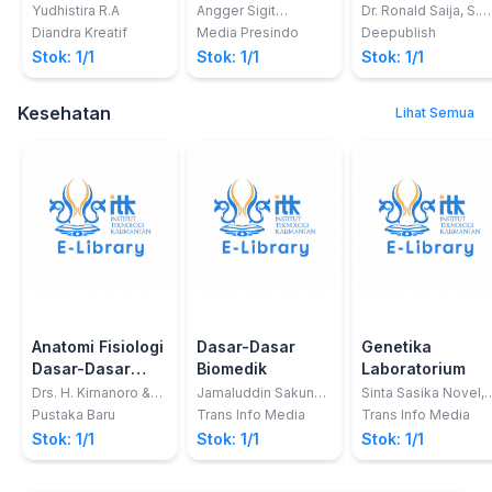
Perpajakan
Barang/Jasa
Yudhistira R.A
Angger Sigit
Dr. Ronald Saija, S.H.
Pramukti, S.H. &
M.H.
Diandra Kreatif
Media Presindo
Deepublish
Fuady Primaharsya,
Stok: 1/1
Stok: 1/1
Stok: 1/1
S.H.
Kesehatan
Lihat Semua
Anatomi Fisiologi
Dasar-Dasar
Genetika
Dasar-Dasar
Biomedik
Laboratorium
Anatomi Fisiologi
Drs. H. Kirnanoro &
Jamaluddin Sakung,
Sinta Sasika Novel,
Ns. Maryana
S.Pd., M.Kes
S.Si; Dr. (Eng) Sukma
Pustaka Baru
Trans Info Media
Trans Info Media
Nuswantara, M.PHIL;
Stok: 1/1
Stok: 1/1
Stok: 1/1
Dra. Supartini Syarif,
MS