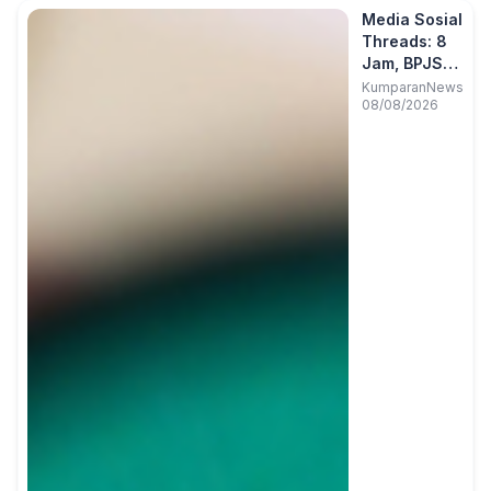
Media Sosial
Threads: 8
Jam, BPJS
yang Ber
KumparanNews
08/08/2026
(Polemik)?