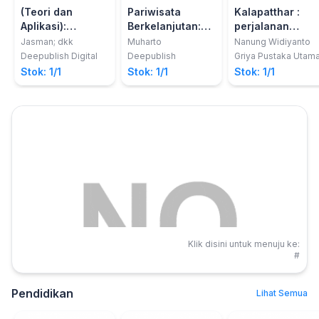
(Teori dan
Pariwisata
Kalapatthar :
Aplikasi):
Berkelanjutan:
perjalanan
Perencanaan
Kombinasi
budaya (dan)
Jasman; dkk
Muharto
Nanung Widiyanto
Wilayah
Strategi Dan
wisata di Nepal
Deepublish Digital
Deepublish
Griya Pustaka Utam
Destinasi
Paradigma
Stok: 1/1
Stok: 1/1
Stok: 1/1
Pembangunan
Berkelanjutan
Klik disini untuk menuju ke:
#
Pendidikan
Lihat Semua