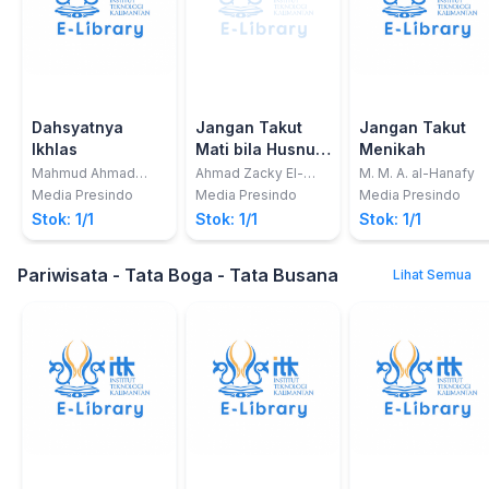
Dahsyatnya
Jangan Takut
Jangan Takut
Ikhlas
Mati bila Husnul
Menikah
Khatimah
Mahmud Ahmad
Ahmad Zacky El-
M. M. A. al-Hanafy
Mustafa
Shafa
Media Presindo
Media Presindo
Media Presindo
Stok: 1/1
Stok: 1/1
Stok: 1/1
Pariwisata - Tata Boga - Tata Busana
Lihat Semua