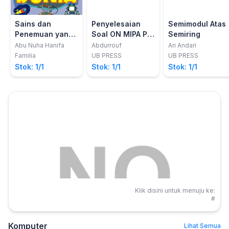
Sains dan
Penyelesaian
Semimodul Atas
Penemuan yang
Soal ON MIPA PT
Semiring
mengubah Dunia
Bidang Fisika
Abu Nuha Hanifa
Abdurrouf
Ari Andari
tahun 2014
Familia
UB PRESS
UB PRESS
Stok: 1/1
Stok: 1/1
Stok: 1/1
Klik disini untuk menuju ke:
#
Komputer
Lihat Semua