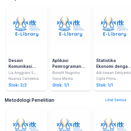
Desain
Aplikasi
Statistika
Komunikasi
Pemrograman
Ekonomi dengan
Visual: Dasar-
WEB Dinamis
Aplikasi SPSS
Lia Anggraini S.;
Bunafit Nugroho
Adi Irawan Setiyanto
Kirana Nathalia
dasar Panduan
dengan PHP dan
Nuansa Cendekia
Gava Media
Cipta Prima
nusantara
Untuk Pemula
MySQL ( Studi
Stok: 2/2
Stok: 1/1
Stok: 1/1
Kasus Membuat
Sistem Informasi
Metodologi Penelitian
Lihat Semua
Pengolahan Data
Buku )