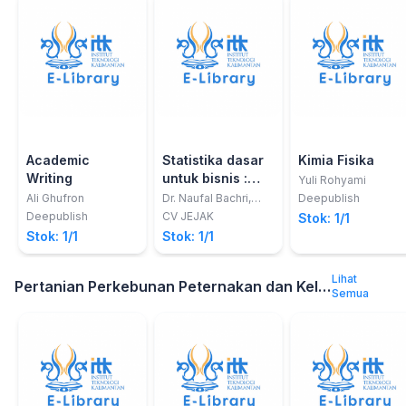
Academic
Statistika dasar
Kimia Fisika
Writing
untuk bisnis :
Yuli Rohyami
teori,
Ali Ghufron
Dr. Naufal Bachri,
Deepublish
S.E., M.B.A.
pendekatan, dan
Deepublish
CV JEJAK
Stok: 1/1
contoh kasusnya
Stok: 1/1
Stok: 1/1
Lihat
Pertanian Perkebunan Peternakan dan Kelautan
Semua