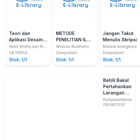
Teori dan
METODE
Jangan Takut
Aplikasi Desain
PENELITIAN ILMU
Menulis Skripsi
Eksperimen
KOMPUTER
Nasir Widha dan Rio
Widodo Budiharto
Muliadi Anangkota
Prasetyo
Taguchi dalam
DENGAN
UB PRESS
Deepublish
Deepublish
Melakukan
KOMPUTASI
Stok: 1/1
Stok: 1/1
Stok: 1/1
Penelitian
STATISTIKA
BERBASIS R
Bahlil Bakal
Pertahankan
Larangan
Ekspor
KumparanNews
08/08/2026
Bauksit
hingga
Tembaga